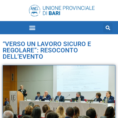
“VERSO UN LAVORO SICURO E
REGOLARE”: RESOCONTO
DELL’EVENTO