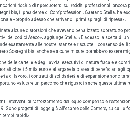
carichi rischia di ripercuotersi sui redditi professionali ancora p
gni bis, il presidente di Confprofessioni, Gaetano Stella, ha e
ionale «proprio adesso che arrivano i primi spiragli di ripresa».
minate alcune distorsioni che avevano penalizzato soprattutto pro
ettivi dei codici Ateco», aggiunge Stella. «E adesso la scelta di 
nde esattamente alle nostre istanze e riscuote il consenso dei lib
eto Sostegni bis, anche se alcune misure potrebbero essere mig
 delle cartelle e degli avvisi esecutivi di natura fiscale e cont
toriali oltre i 5 mila euro e allargare la platea di beneficiari ag
eria di lavoro, i contratti di solidarietà e di espansione sono ta
rtuno valutare un percorso che riguardi anche queste ultime rea
nti interventi di rafforzamento dell’equo compenso e l’estensione
19. Sono progetti di legge già all’esame delle Camere, su cui le 
n tempi rapidi».