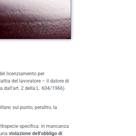
del licenziamento per
tia del lavoratore – il datore di
 dall’art. 2 della L. 604/1966)
are; sul punto, peraltro, la
attispecie specifica: in mancanza
o una
violazione dell’obbligo di