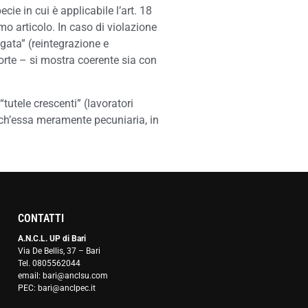
ie in cui è applicabile l’art. 18
mo articolo. In caso di violazione
igata” (reintegrazione e
orte – si mostra coerente sia con
tutele crescenti” (lavoratori
anch’essa meramente pecuniaria, in
CONTATTI
A.N.C.L. UP di Bari
Via De Bellis, 37 – Bari
Tel. 0805562044
email: bari@anclsu.com
PEC: bari@anclpec.it