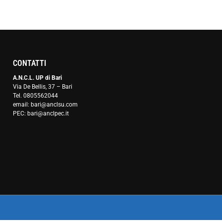
CONTATTI
A.N.C.L. UP di Bari
Via De Bellis, 37 – Bari
Tel. 0805562044
email: bari@anclsu.com
PEC: bari@anclpec.it