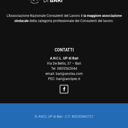
L’Associazione Nazionale Consulenti del Lavoro è
la maggiore associazione
sindacale
della categoria professionale dei Consulenti del lavoro.
CONTATTI
A.N.C.L. UP di Bari
Via De Bellis, 37 – Bari
Tel. 0805562044
email: bari@anclsu.com
PEC: bari@anclpec.it
© ANCL UP di Bari - C.F. 80030460721