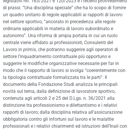
legislativi nn. 163/2021 e 120/2023 e i recenti provvedimenti
di prassi. “Una disciplina speciale” che ha lo scopo di fornire
un quadro unitario di regole applicabili ai rapporti di lavoro
nel settore sportivo, “ancorato in precedenza alle regole
ordinarie applicabili in materia di lavoro subordinato e
autonomo”. Una riforma di ampia portata in cui un ruolo
centrale viene affidato ai professionisti, Consulenti del
Lavoro
in primis,
che potranno suggerire agli operatori di
settore l’inquadramento contrattuale più opportuno e
suggerire le modifiche organizzative necessarie per far in
modo che il rapporto di lavoro si svolga “coerentemente con
la tipologia contrattuale formalizzata tra le parti”. Il
documento della Fondazione Studi analizza le principali
novità sul tema, dalla definizione di lavoratore sportivo,
contenuta agli articoli 2 e 25 del D.Lgs. n. 36/2021 alla
distinzione tra professionismo e dilettantismo e i relativi
rapporti di lavoro; dalla disciplina relativa all’assicurazione
obbligatoria contro gli infortuni sul lavoro e le malattie
professionali e i relativi chiarimenti ed istruzioni dell’Inail con