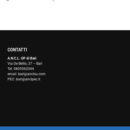
CONTATTI
A.N.C.L. UP di Bari
Via De Bellis, 37 – Bari
Tel. 0805562044
email: bari@anclsu.com
PEC: bari@anclpec.it