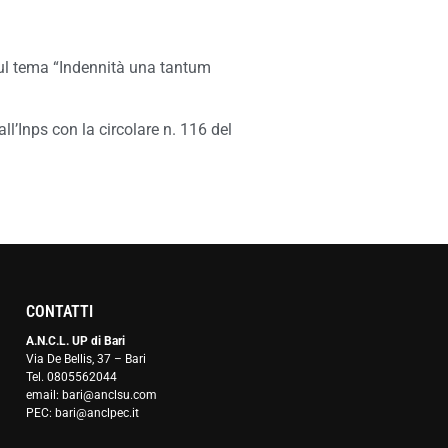
 sul tema “Indennità una tantum
all’Inps con la circolare n. 116 del
CONTATTI
A.N.C.L. UP di Bari
Via De Bellis, 37 – Bari
Tel. 0805562044
email: bari@anclsu.com
PEC: bari@anclpec.it