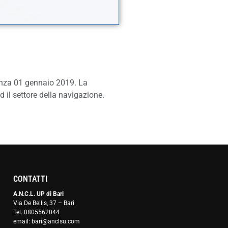
rrenza 01 gennaio 2019. La
ed il settore della navigazione.
CONTATTI
A.N.C.L. UP di Bari
Via De Bellis, 37 – Bari
Tel. 0805562044
email: bari@anclsu.com