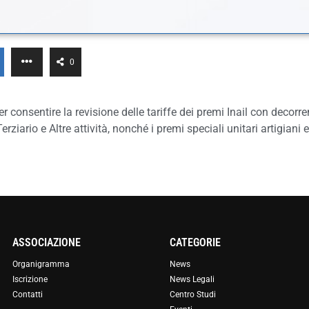
0
er consentire la revisione delle tariffe dei premi Inail con deco
Terziario e Altre attività, nonché i premi speciali unitari artigiani 
ASSOCIAZIONE
CATEGORIE
Organigramma
News
Iscrizione
News Legali
Contatti
Centro Studi