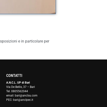
isposizioni e in particolare per
CONTATTI
A.N.C.L. UP di Bari
Via De Bellis, 37 – Bari
Tel. 0805562044
email: bari@anclsu.com
PEC: bari@anclpec.it