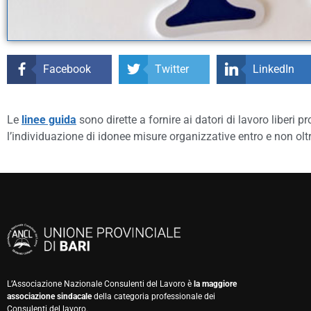
Facebook
Twitter
LinkedIn
Le
linee guida
sono dirette a fornire ai datori di lavoro liberi pr
l’individuazione di idonee misure organizzative entro e non olt
L’Associazione Nazionale Consulenti del Lavoro è
la maggiore
associazione sindacale
della categoria professionale dei
Consulenti del lavoro.