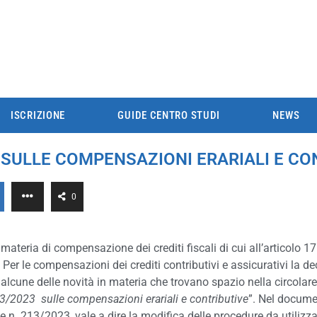
ISCRIZIONE
GUIDE CENTRO STUDI
NEWS
23 SULLE COMPENSAZIONI ERARIALI E C
0
materia di compensazione dei crediti fiscali di cui all’articolo 17
Per le compensazioni dei crediti contributivi e assicurativi la d
alcune delle novità in materia che trovano spazio nella circolar
213/2023 sulle compensazioni erariali e contributive
”. Nel documen
e n. 213/2023, vale a dire la modifica delle procedure da utilizza