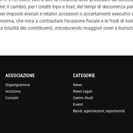
l cambio, per i crediti Inps e Inail, dei tempi di decorrenza per
er imposte erariali e relativi accessori o accertamenti esecutivi a
norma, che mira a contrastare l’evasione fiscale e le frodi di natu
la totalità dei contribuenti, introducendo maggiori oneri e burocra
ASSOCIAZIONE
CATEGORIE
Organigramma
News
Iscrizione
News Legali
Contatti
Centro Studi
Eventi
Bandi, agevolazioni, opportunità