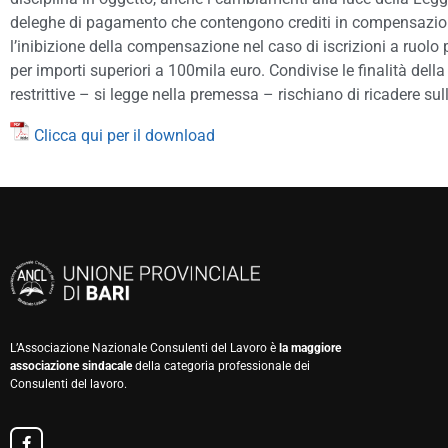
deleghe di pagamento che contengono crediti in compensazione; i
l’inibizione della compensazione nel caso di iscrizioni a ruolo p
per importi superiori a 100mila euro. Condivise le finalità della 
restrittive – si legge nella premessa – rischiano di ricadere sul
Clicca qui per il download
L’Associazione Nazionale Consulenti del Lavoro è
la maggiore
associazione sindacale
della categoria professionale dei
Consulenti del lavoro.