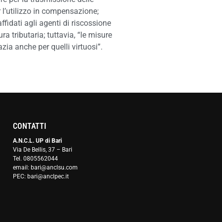
 l’utilizzo in compensazione;
ffidati agli agenti di riscossione
ra tributaria; tuttavia, “le misure
zia anche per quelli virtuosi”.
CONTATTI
A.N.C.L. UP di Bari
Via De Bellis, 37 – Bari
Tel. 0805562044
email: bari@anclsu.com
PEC: bari@anclpec.it