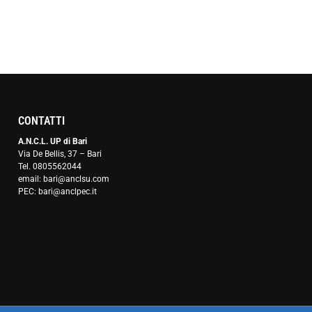
CONTATTI
A.N.C.L. UP di Bari
Via De Bellis, 37 – Bari
Tel. 0805562044
email: bari@anclsu.com
PEC: bari@anclpec.it