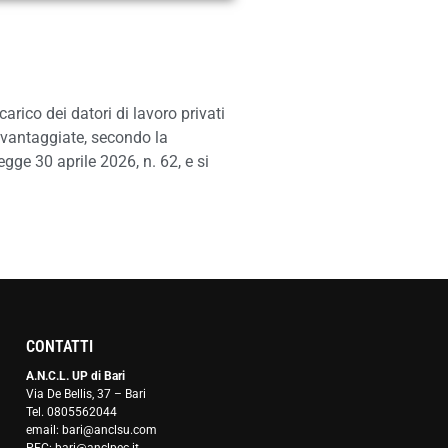
arico dei datori di lavoro privati
svantaggiate, secondo la
gge 30 aprile 2026, n. 62, e si
CONTATTI
A.N.C.L. UP di Bari
Via De Bellis, 37 – Bari
Tel. 0805562044
email: bari@anclsu.com
PEC: bari@anclpec.it