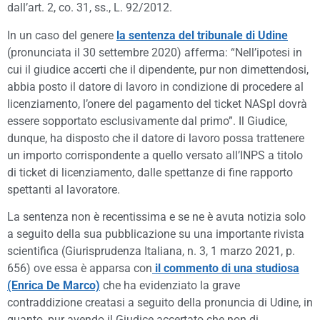
dall’art. 2, co. 31, ss., L. 92/2012.
In un caso del genere
la sentenza del tribunale di Udine
(pronunciata il 30 settembre 2020) afferma: “Nell’ipotesi in
cui il giudice accerti che il dipendente, pur non dimettendosi,
abbia posto il datore di lavoro in condizione di procedere al
licenziamento, l’onere del pagamento del ticket NASpI dovrà
essere sopportato esclusivamente dal primo”. Il Giudice,
dunque, ha disposto che il datore di lavoro possa trattenere
un importo corrispondente a quello versato all’INPS a titolo
di ticket di licenziamento, dalle spettanze di fine rapporto
spettanti al lavoratore.
La sentenza non è recentissima e se ne è avuta notizia solo
a seguito della sua pubblicazione su una importante rivista
scientifica (Giurisprudenza Italiana, n. 3, 1 marzo 2021, p.
656) ove essa è apparsa con
il commento di una studiosa
(Enrica De Marco)
che ha evidenziato la grave
contraddizione creatasi a seguito della pronuncia di Udine, in
quanto, pur avendo il Giudice accertato che non di